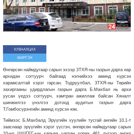
ХУВААЛЦАХ
ЖИРГЭХ
Өнгөрсөн наймдугаар сарын эхээр ЗТХЯ-ны газрын дарга нар
архидан согтуурч байгаад нэгнийхээ аминд хүрсэн
харамсалтай хэрэг гарсан. Тодруулбал, ЗТХЯ-ны Төрийн
захиргааны удирдлагын газрын дарга Б.Махбал нь архи
уусан үедээ согтуурч, хамтран ажиллаж байсан Хяналт
шинжилгээ үнэлгээ дотоод аудитын газрын дарга
Т.Гомбосүрэнгийн аминд хүрсэн юм.
Тиймээс Б.Махбалд Эрүүгийн хуулийн тусгай ангийн 10.1-т
зааснаар эрүүгийн хэрэг үүсгэн, өнгөрсөн наймдугаар сарын
10-нд ШШГЕГ-ын харьяа цагдан хорих 461 дүгээр ангид