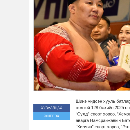
Шинэ үндсэн хууль батлагд
цолтой 128 бөхийн 2025 о
ХУВААЛЦАХ
“Сүлд” спорт хороо, “Хемо
ЖИРГЭХ
аварга Намсрайжавын Батс
“Хилчин” спорт хороо, “Эв