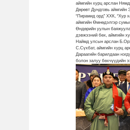
аймгийн хурц арслан Нямд
Дөрөвт Дундговь аймгийн Э
“Пирамид орд” ХХК, “Хур х
аймгийн Өмнөдэлгэр сумын 
Өндөрийн уулын баяжуулах
дэвжээний бөх, аймгийн х
Наймд улсын арслан Б.Орх
С.Сүхбат, аймгийн хурц ар
Дараагийн барилдаан нэгд
болон залуу бөхчүүдийн э