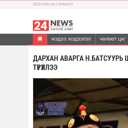
2026 ОНЫ 08 САРЫН 07
МЭДЭЭ, МЭДЭЭЛЭЛ
ЧӨЛӨӨТ ЦАГ
ДАРХАН АВАРГА Н.БАТСУУРЬ
ТҮРҮҮЛЛЭЭ