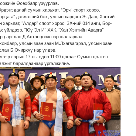
оржийн Өсөхбаяр үзүүрлэв.
рдэнэдалай сумын харьяат, “Эрч” спорт хороо,
арцага” дэвжээний бөх, улсын харцага Э. Даш, Хэнтий
харьяат, "Алдар" спорт хороо, ЗХ-ний 014 анги, Бор-
 үйлдвэр, "Юү Эл И" ХХК, "Хан Хэнтийн Аварга"
урц арслан Д.Алтанцоож нар шалгарлаа.
онбаяр, улсын заан заан М.Лхагвагэрэл, улсын заан
слан Б.Очирхүү нар үлдэв.
үгээр сарын 17-ны өдөр 11:00 цагаас Сумын цолтон
элжит барилдаанаар үргэлжилнэ.