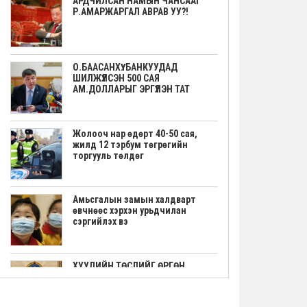
АРДЧИЛСАН НАМЫН ЧАНСААГ
Р.АМАРЖАРГАЛ АВРАВ УУ?!
О.БААСАНХҮҮ: БАНКУУДАД
ШИЛЖҮҮЛСЭН 500 САЯ
АМ.ДОЛЛАРЫГ ЭРГҮҮЛЭН ТАТ
Жолооч нар өдөрт 40-50 сая,
жилд 12 тэрбум төгрөгийн
торгууль төлдөг
Амьсгалын замын халдварт
өвчнөөс хэрхэн урьдчилан
сэргийлэх вэ
ХУУЛИЙН ТӨСЛИЙГ ӨРГӨН
МЭДҮҮЛЭВ