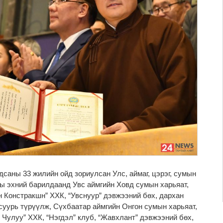
саны 33 жилийн ойд зориулсан Улс, аймаг, цэрэг, сумын
ны эхний барилдаанд Увс аймгийн Ховд сумын харьяат,
н Констракшн” ХХК, “Увснуур” дэвжээний бөх, дархан
уурь түрүүлж, Сүхбаатар аймгийн Онгон сумын харьяат,
т Чулуу” ХХК, “Нэгдэл” клуб, “Жавхлант” дэвжээний бөх,