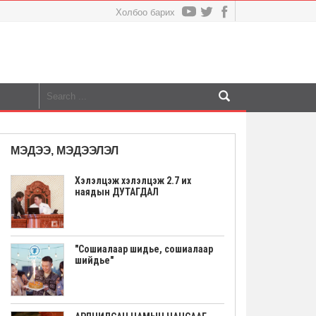
Холбоо барих
МЭДЭЭ, МЭДЭЭЛЭЛ
Хэлэлцэж хэлэлцэж 2.7 их
наядын ДУТАГДАЛ
"Сошиалаар шидье, сошиалаар
шийдье"