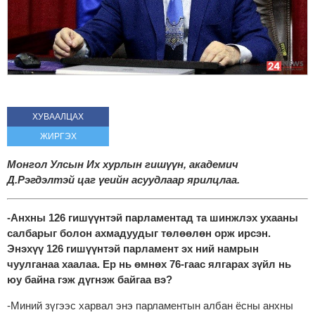
ХУВААЛЦАХ
ЖИРГЭХ
Монгол Улсын Их хурлын гишүүн, академич
Д.Рэгдэлтэй цаг үеийн асуудлаар ярилцлаа.
-Анхны 126 гишүүнтэй парламентад та шинжлэх ухааны
салбарыг болон ахмадуудыг төлөөлөн орж ирсэн.
Энэхүү 126 гишүүнтэй парламент эх ний намрын
чуулганаа хаалаа. Ер нь өмнөх 76-гаас ялгарах зүйл нь
юу байна гэж дүгнэж байгаа вэ?
-Миний зүгээс харвал энэ парламентын албан ёсны анхны