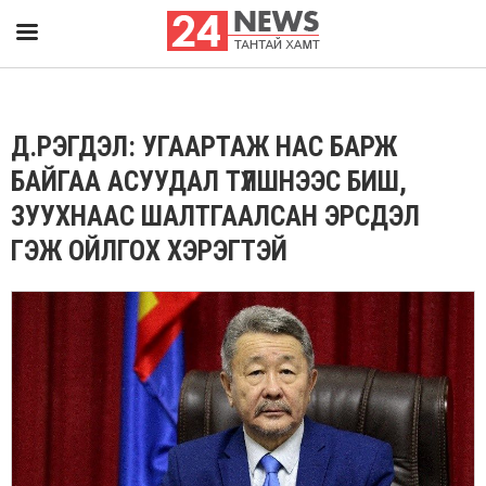
Д.РЭГДЭЛ: УГААРТАЖ НАС БАРЖ
БАЙГАА АСУУДАЛ ТҮЛШНЭЭС БИШ,
ЗУУХНААС ШАЛТГААЛСАН ЭРСДЭЛ
ГЭЖ ОЙЛГОХ ХЭРЭГТЭЙ