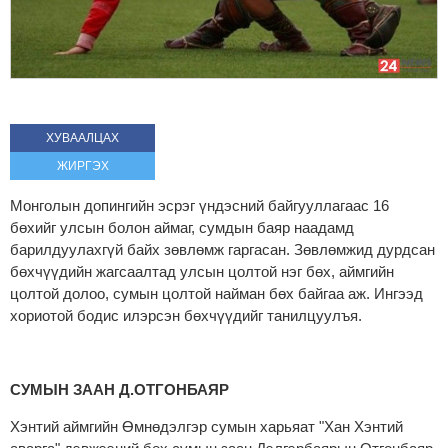
ХУВААЛЦАХ
ЖИРГЭХ
Монголын допингийн эсрэг үндэсний байгууллагаас 16
бөхийг улсын болон аймаг, сумдын баяр наадамд
барилдуулахгүй байх зөвлөмж гаргасан. Зөвлөмжид дурдсан
бөхчүүдийн жагсаалтад улсын цолтой нэг бөх, аймгийн
цолтой долоо, сумын цолтой найман бөх байгаа аж. Ингээд
хориотой бодис илэрсэн бөхчүүдийг танилцуулъя.
СУМЫН ЗААН Д.ОТГОНБАЯР
Хэнтий аймгийн Өмнөдэлгэр сумын харьяат "Хан Хэнтий