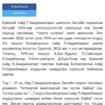
ХУВААЛЦАХ
ЖИРГЭХ
Ерөнхий сайд Г.Занданшатарыг шинэхэн Засгийн газрынхаа
бүтцийг УИХ-аар хэлэлцүүлэхтэй зэрэгцээд нэр бүхий
гишүүд танхимаас “тоосго сугалах” ажил өрнүүлэв. Энэ
жилийн ЭЕШ эхлэх үеэс УИХ-ын анх удаа сонгогдсон голдуу
4-5 гишүүн Боловсролын сайд П.Наранбаярыг онилж
шүүмжлээд эхэлсэн. Удалгүй, ЭЕШ-аас ч хэл ам гараадахав.
Тэгмэгц, УИХ-ын гишүүн Б.Бат-Эрдэнэ, П.Сайнзориг,
Б.Баярбаатар, Н.Батсүмбэрэл, Д.Бум-Очир нар Ерөнхий
сайд Н.Занданшатарт хаяглаж байгаад Боловсролын сайд
П.Наранбаярыг огцруулах шаардлага хүргүүлж байгаагаа
зарлав.
Тэд “…Уг нь, бид Г.Занданшатарын Засгийн газрын танхимыг
дэмжинэ. Тогтвортой ажиллаасай гэж хүсэж байгаа” гэв.
Тэгээд цааш нь “…Гэхдээ Боловсролын сайд П.Наранбаярыг
огцруулахыг шаардаж албан бичиг хүргүүлж байна” гэсэн
юм. Эрхэм гишүүд шаардлагынхаа шалтгааныг тус тусдаа