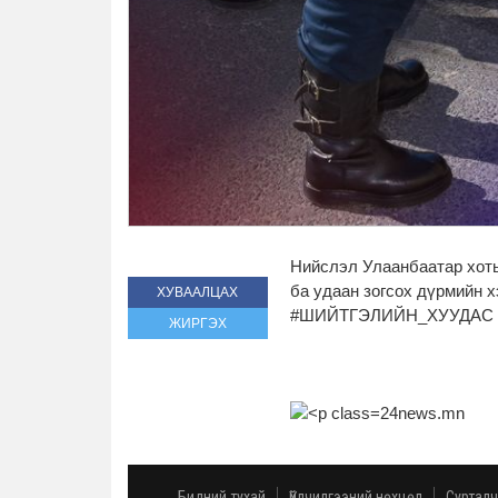
Нийслэл Улаанбаатар хоты
ба удаан зогсох дүрмийн х
ХУВААЛЦАХ
#ШИЙТГЭЛИЙН_ХУУДАС
ЖИРГЭХ
24news.mn
Бидний тухай
Үйлчилгээний нөхцөл
Сурталч