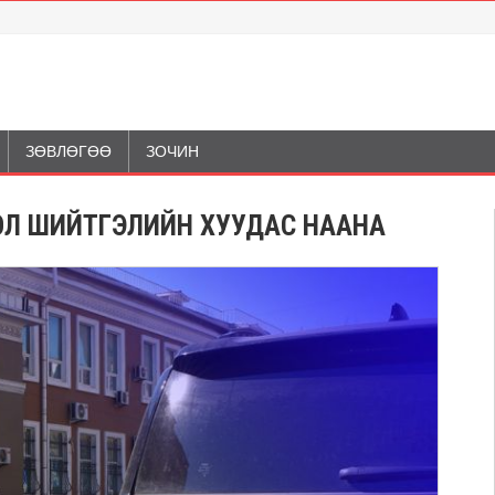
ЗӨВЛӨГӨӨ
ЗОЧИН
БОЛ ШИЙТГЭЛИЙН ХУУДАС НААНА