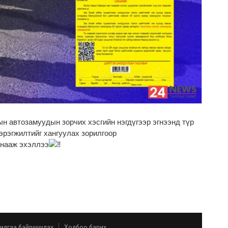
н автозамуудын зорчих хэсгийн нэгдүгээр эгнээнд түр
эрэгжилтийг хангуулах зорилгоор
нааж эхэллээ
илгаа байршуулах
Холбоо барих