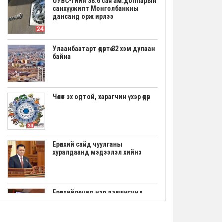
ОУВС-гийн 38.6 сая ам.долларын
санхүүжилт Монголбанкны
дансанд орж ирлээ
Улаанбаатарт өдөртөө 32 хэм дулаан
байна
Чөлөөт эх одтой, харагчин үхэр өдөр
Ерөнхий сайд чуулганы
хуралдаанд мэдээлэл хийнэ
Ерөнхийлөгчид нэр дэвшигчид
маргааш үнэмлэхээ гардана