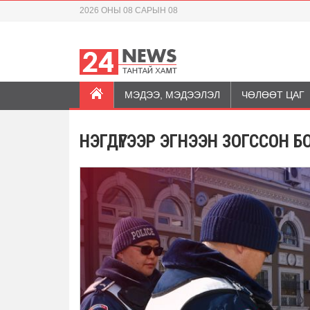
2026 ОНЫ 08 САРЫН 08
МЭДЭЭ, МЭДЭЭЛЭЛ
ЧӨЛӨӨТ ЦАГ
НЭГДҮГЭЭР ЭГНЭЭН ЗОГССОН 