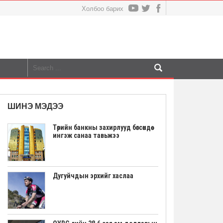
Холбоо барих
ШИНЭ МЭДЭЭ
Төрийн банкны захирлууд бөгсөндөө
ингэж санаа тавьжээ
Дугуйчдын эрхийг хаслаа