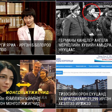
ГЕРМАНЫ КАНЦЛЕР АНГЕЛA
ГҮЙ ЯРИА - ИРГЭН Б.БОЛОРОО
МЕРКЕЛИЙН ХУВИЙН АМЬДР
ЛОО
НУУЦААС...
ТҮРЭЭСИЙН ОРОН СУУЦАНД
ЙН ТОМООХОН КИНОНД
ХАМРАГДАХААР 21,299 ИРГЭН
СОН МОНГОЛ ЖҮЖИГЧИД
ХҮСЭЛТЭЭ ИРҮҮЛЖЭЭ