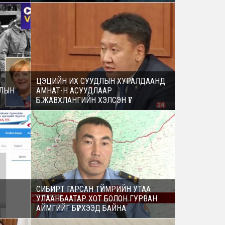
ЦЭЦИЙН ИХ СУУДЛЫН ХУРАЛДААНД
АЛЫН
АМНАТ-Н АСУУДЛААР
Б.ЖАВХЛАНГИЙН ХЭЛСЭН ҮГ
СИБИРТ ГАРСАН ТҮЙМРИЙН УТАА
УЛААНБААТАР ХОТ БОЛОН ГУРВАН
АЙМГИЙГ БҮРХЭЭД БАЙНА