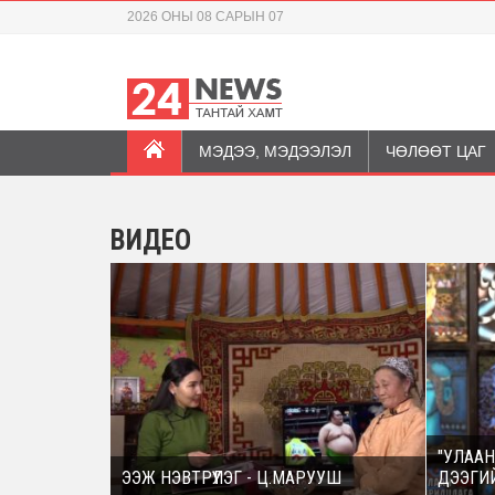
2026 ОНЫ 08 САРЫН 07
МЭДЭЭ, МЭДЭЭЛЭЛ
ЧӨЛӨӨТ ЦАГ
ВИДЕО
"УЛААН
ЭЭЖ НЭВТРҮҮЛЭГ - Ц.МАРУУШ
ДЭЭГИ