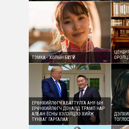
ЦЕНЗУР
ТЭМКА - ХОЛЫН БҮСГҮЙ
ОРОЛЦ
ЕРӨНХИЙЛӨГЧ Х.БАТТУЛГА АНУ-ЫН
ЕРӨНХИЙЛӨГЧ ДОНАЛД ТРАМП НАР
АЛБАН ЁСНЫ ХЭЛЭЛЦЭЭ ХИЙЖ
ДЭЛХИ
ТУНХАГ ГАРГАЛАА
ТОГЛО