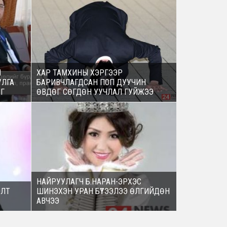
Н
ХАР ТАМХИНЫ ХЭРГЭЭР
УЛГА
БАРИВЧЛАГДСАН ПОП ДУУЧИН
Г
ӨВДӨГ СӨГДӨН УУЧЛАЛ ГУЙЖЭЭ
НАЙРУУЛАГЧ Б.НАРАН-ЭРХЭС
ОЛТ
ШИНЭХЭН УРАН БҮТЭЭЛЭЭ ӨЛГИЙДӨН
АВЧЭЭ