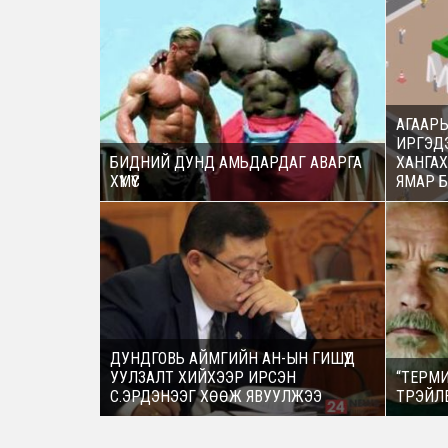
АГААР
ИРГЭД
БИДНИЙ ДУНД АМЬДАРДАГ АВАРГА
ХАНГА
ХҮМҮҮС
ЯМАР Б
ДУНДГОВЬ АЙМГИЙН АН-ЫН ГИШҮҮД
УУЛЗАЛТ ХИЙХЭЭР ИРСЭН
“ТЕРМ
С.ЭРДЭНЭЭГ ХѲѲЖ ЯВУУЛЖЭЭ
ТРЭЙЛ