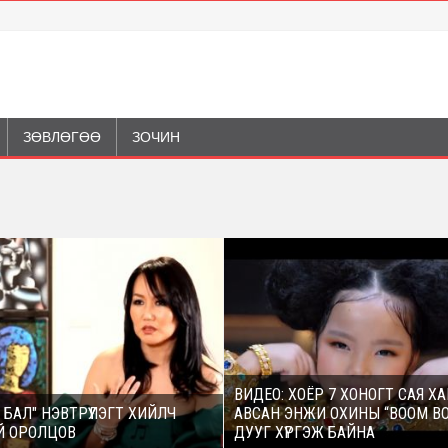
ЗӨВЛӨГӨӨ
ЗОЧИН
ВИДЕО: ХОЁР 7 ХОНОГТ САЯ Х
 БАЛ" НЭВТРҮҮЛЭГТ ХИЙЛЧ
АВСАН ЭНЖИ ОХИНЫ “BOOM B
Й ОРОЛЦОВ
ДУУГ ХҮРГЭЖ БАЙНА