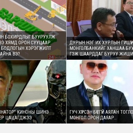
ЫН БОХИРДЛЫГ БУУРУУЛЖ
ЭЭ ХЯМД ОРОН СУУЦААР
ДУРЫН НЭГ ИХ ХУРЛЫН ГИШҮҮ
Х БОДЛОГЫН ХЭРЭГЖИЛТ
МОНГОЛБАНКИЙГ ХАНШАА БУ
АЙНА ВЭ?
ГЭЖ ШААРДДАГ БУРУУ ЖИШИ
ИНАТОР” КИНОНЫ ШИНЭ
ГУЧ ХҮРСЭН БҮСГҮЙ АЯЛАН ТОГЛ
ЕР ЦАЦАГДЖЭЭ
МОНГОЛ ОРОН ДАЯАР...