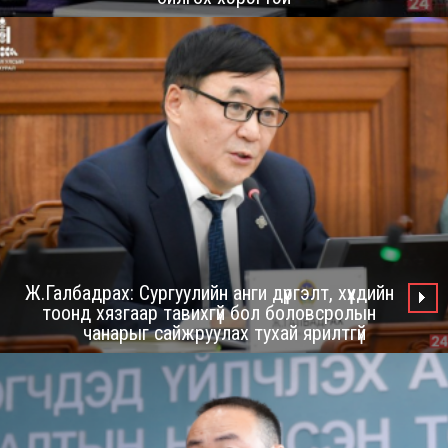
Ж.Галбадрах: Сургуулийн анги дүүргэлт, хүүхдийн
тоонд хязгаар тавихгүй бол боловсролын
чанарыг сайжруулах тухай ярилтгүй