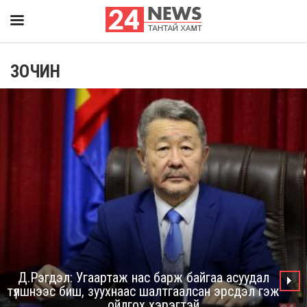
ЗОЧИН
Д.Рэгдэл: Угаартаж нас барж байгаа асуудал
түлшнээс биш, зуухнаас шалтгаалсан эрсдэл гэж
ойлгох хэрэгтэй