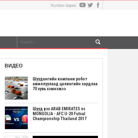
Холбоо барих
ВИДЕО
Шуудангийн компани робот
ажиллуулаад цалингийн зардлаа
70 хувь хэмнэжээ
Шууд үзэх ARAB EMIRATES vs
MONGOLIA - AFC U-20 Futsal
Championship Thailand 2017