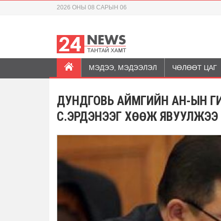
2026 ОНЫ 08 САРЫН 06
МЭДЭЭ, МЭДЭЭЛЭЛ
ЧӨЛӨӨТ ЦАГ
ДУНДГОВЬ АЙМГИЙН АН-ЫН ГИ
С.ЭРДЭНЭЭГ ХѲѲЖ ЯВУУЛЖЭЭ