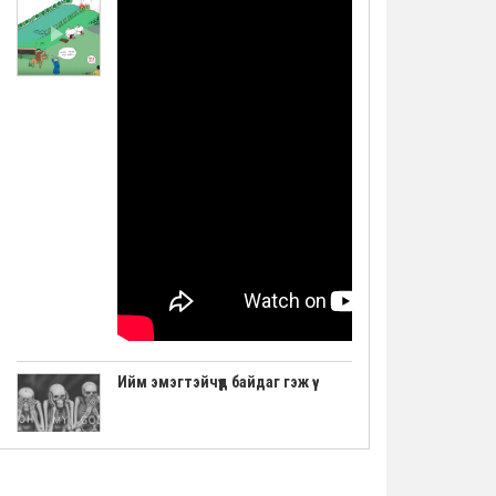
Ийм эмэгтэйчүүд байдаг гэж үү
"Авьяаслаг Шведчүүд" шоуны