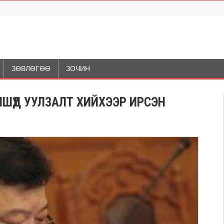
ЗӨВЛӨГӨӨ
ЗОЧИН
ШҮҮД УУЛЗАЛТ ХИЙХЭЭР ИРСЭН