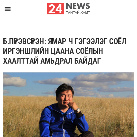
Б.ПҮРЭВСҮРЭН: ЯМАР Ч ГЭГЭЭЛЭГ СОЁЛ
ИРГЭНШЛИЙН ЦААНА СОЁЛЫН
ХААЛТТАЙ АМЬДРАЛ БАЙДАГ