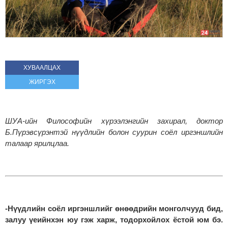
ХУВААЛЦАХ
ЖИРГЭХ
ШУА-ийн Философийн хүрээлэнгийн захирал, доктор
Б.Пүрэвсүрэнтэй нүүдлийн болон суурин соёл иргэншлийн
талаар ярилцлаа.
-Нүүдлийн соёл иргэншлийг өнөөдрийн монголчууд бид,
залуу үеийнхэн юу гэж харж, тодорхойлох ёстой юм бэ.