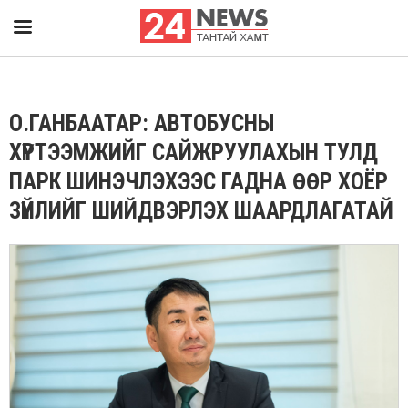
О.ГАНБААТАР: АВТОБУСНЫ
ХҮРТЭЭМЖИЙГ САЙЖРУУЛАХЫН ТУЛД
ПАРК ШИНЭЧЛЭХЭЭС ГАДНА ӨӨР ХОЁР
ЗҮЙЛИЙГ ШИЙДВЭРЛЭХ ШААРДЛАГАТАЙ