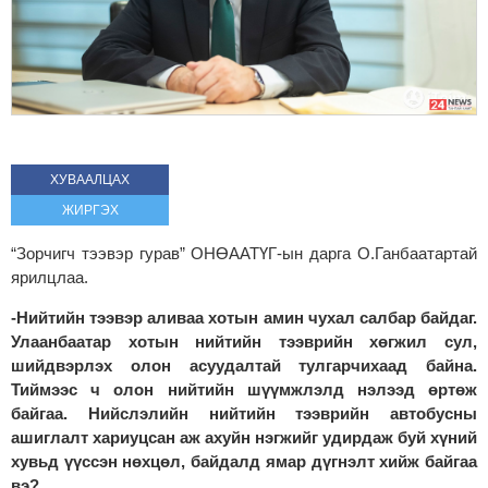
ХУВААЛЦАХ
ЖИРГЭХ
“Зорчигч тээвэр гурав” ОНӨААТҮГ-ын дарга О.Ганбаатартай
ярилцлаа.
-Нийтийн тээвэр аливаа хотын амин чухал салбар байдаг.
Улаанбаатар хотын нийтийн тээврийн хөгжил сул,
шийдвэрлэх олон асуудалтай тулгарчихаад байна.
Тиймээс ч олон нийтийн шүүмжлэлд нэлээд өртөж
байгаа. Нийслэлийн нийтийн тээврийн автобусны
ашиглалт хариуцсан аж ахуйн нэгжийг удирдаж буй хүний
хувьд үүссэн нөхцөл, байдалд ямар дүгнэлт хийж байгаа
вэ?