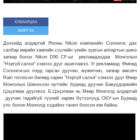
ХУВААЛЦАХ
ЖИРГЭХ
Дэлхийд алдартай Японы Nikon компанийн Солонгос дах
салбар өөрийн хамгийн сүүлийн үеийн зургын аппартын шинэ
загвар болох Nikon D90 CF-ыг рекламдахдаа Монголын
"Нэргүй салхи” хэмээх дууг ашиглажээ. Уг рекламанд Өмнөд
Солонгосын нэрд гарсан дуучин, жүжигчин, загвар өмсөгч
Rain тоглосон бөгөөд харин "Нэргүй салхи” хэмээх дууг Өвөр
Монголын Шинэхээн нутгийн буриад дуучин Бавуудоржийн
Цэцэгмаа дуулжээ. Б.Цэцэгмаа нь Өвөр Монголд алдартай
дуучин төдийгүй түүний зарим бүтээлүүд ОХУ-ын Буриад
улс болон Монголд хэдийнэ танил болсон юм байна.