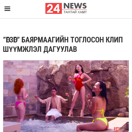
”ӨГЗӨГ” БАЯРМААГИЙН ТОГЛОСОН КЛИП
ШҮҮМЖЛЭЛ ДАГУУЛАВ