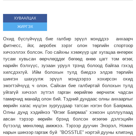
ХУВААЛЦАХ
ЖИРГЭХ
Охид бүсгүйчүүд бие галбир эрүүл мэнддээ анхаарч
фитнесс, йог, аеробек зэрэг олон төрлийн спортоор
хичээллэх болсон. Гоо сайхны хэмжүүр цаг хугацаа өнгөрөх
тусам хувьсан өөрчлөгддөг бөгөөд өнөө цагт том өгзөг,
нарийн бэлхүүс, зузаан уруул трэнд болоод байгаа гэхэд
хилсдэхгүй. Ийм болохын тулд биедээ элдэв төрлийн
шингэн шахуулж эрүүл мэндээрээ хохирсон охид
эмэгтэйчүүд ч олон. Сайхан бие галбиртай болохын тулд
уйгагүй хичээл зүтгэл гарган өөрийгөө өөрчилж чадсан
тамирчид манайд олон бий. Тэдний дундаас олны анхаарлыг
өөрийн хагас нүцгэн зургуудаар татсан нэгэн бол Баярмаа.
Олны дунд хэдийнээ "Өгзөг Баярмаа" хэмээн цоллуулаад
авсан тэрээр өөрийн брэнд болсон өгзөгөө дэлгэцийн
бүтээлд мөнхлөөд амжжээ. Тэрээр дуучин Энэрэл, Номин
нарын шинээр гаргаж буй "BOSSTLE" нэртэй дууны клипэнд