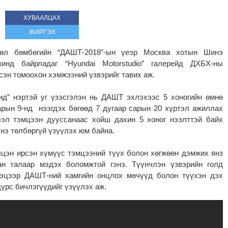
ХУВААЛЦАХ
ЖИРГЭХ
өл бөмбөгийн “ДАШТ-2018”-ын үеэр Москва хотын Шинэ
инд байрладаг “Hyundai Motorstudio” галерейд ДХБХ-ны
сэн томоохон хэмжээний үзвэрийг тавих аж.
чид” нэртэй уг үзэсгэлэн нь ДАШТ эхлэхээс 5 хоногийн өмнө
арын 9-нд нээгдэх бөгөөд 7 дугаар сарын 20 хүртэл ажиллах
эл тэмцээн дууссанаас хойш дахин 5 хоног нээлттэй байх
үнэ төлбөргүй үзүүлэх юм байна.
лцэн ирсэн хүмүүс тэмцээний түүх болон хөгжөөн дэмжих янз
ан талаар мэдэх боломжтой гэнэ. Түүнчлэн үзвэрийн голд
гэцээр ДАШТ-ний хамгийн онцлох мөчүүд болон түүхэн дэх
дүрс бичлэгүүдийг үзүүлэх аж.