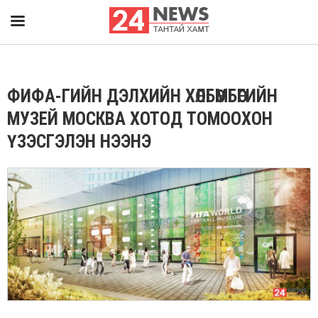
ФИФА-ГИЙН ДЭЛХИЙН ХӨЛБӨМБӨГИЙН
МУЗЕЙ МОСКВА ХОТОД ТОМООХОН
ҮЗЭСГЭЛЭН НЭЭНЭ