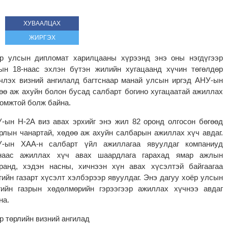
ХУВААЛЦАХ
ЖИРГЭХ
р улсын дипломат харилцааны хүрээнд энэ оны нэгдүгээр
ын 18-наас эхлэн бүтэн жилийн хугацаанд хүчин төгөлдөр
члэх визний ангилалд багтснаар манай улсын иргэд АНУ-ын
өө аж ахуйн болон бусад салбарт богино хугацаатай ажиллах
омжтой болж байна.
-ын H-2A виз авах эрхийг энэ жил 82 оронд олгосон бөгөөд
рлын чанартай, хөдөө аж ахуйн салбарын ажиллах хүч авдаг.
-ын ХАА-н салбарт үйл ажиллагаа явуулдаг компаниуд
наас ажиллах хүч авах шаардлага гарахад ямар ажлын
ранд, хэдэн насны, хичнээн хүн авах хүсэлтэй байгаагаа
гийн газарт хүсэлт хэлбэрээр явуулдаг. Энэ дагуу хоёр улсын
гийн газрын хөдөлмөрийн гэрээгээр ажиллах хүчнээ авдаг
на.
р төрлийн визний ангилад