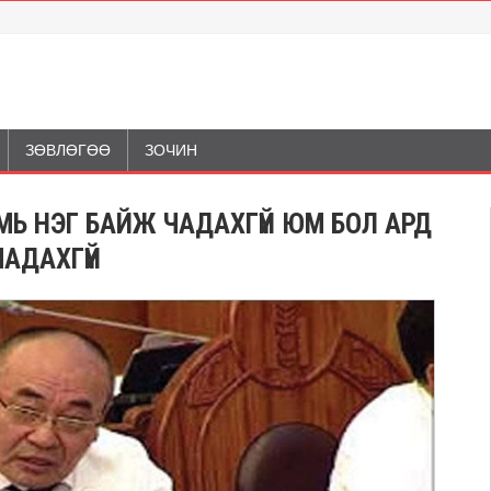
ЗӨВЛӨГӨӨ
ЗОЧИН
МЬ НЭГ БАЙЖ ЧАДАХГҮЙ ЮМ БОЛ АРД
ЧАДАХГҮЙ