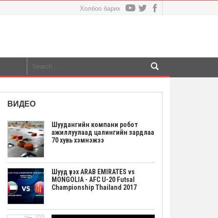
Холбоо барих
ВИДЕО
Шуудангийн компани робот
ажиллуулаад цалингийн зардлаа
70 хувь хэмнэжээ
Шууд үзэх ARAB EMIRATES vs
MONGOLIA - AFC U-20 Futsal
Championship Thailand 2017