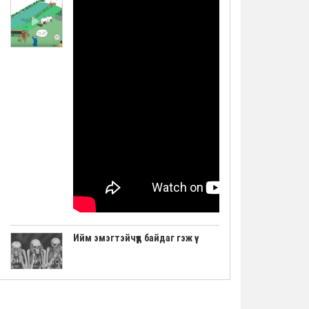
Ийм эмэгтэйчүүд байдаг гэж үү
"Авьяаслаг Шведчүүд" шоуны