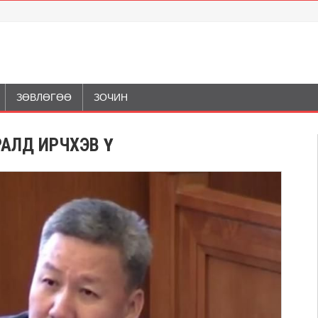
ЗӨВЛӨГӨӨ
ЗОЧИН
АЛД ИРЧХЭВ ҮҮ