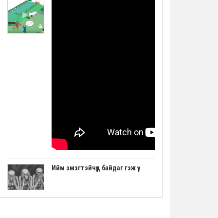
Ийм эмэгтэйчүүд байдаг гэж үү
"Авьяаслаг Шведчүүд" шоуны