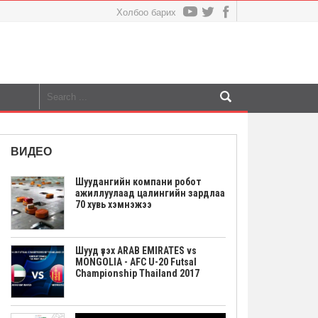
Холбоо барих
ВИДЕО
Шуудангийн компани робот
ажиллуулаад цалингийн зардлаа
70 хувь хэмнэжээ
Шууд үзэх ARAB EMIRATES vs
MONGOLIA - AFC U-20 Futsal
Championship Thailand 2017