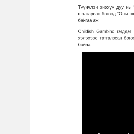
Түүнчлэн энэхүү дуу нь 
шалгарсан бөгөөд “Оны ши
байгаа аж.
Childish Gambino гэгддэ
хэлэхээс татгалзсан бөг
байна.