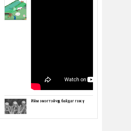
Ийм эмэгтэйчүүд байдаг гэж үү
"Авьяаслаг Шведчүүд" шоуны