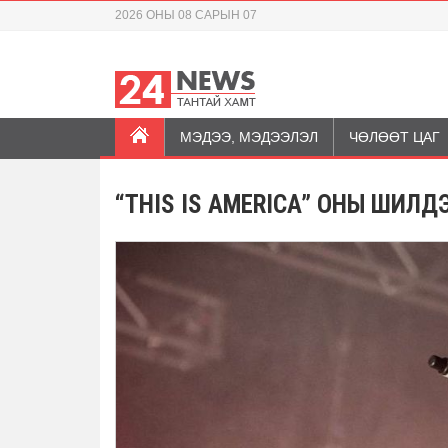
2026 ОНЫ 08 САРЫН 07
МЭДЭЭ, МЭДЭЭЛЭЛ
ЧӨЛӨӨТ ЦАГ
“THIS IS AMERICA” ОНЫ ШИЛ