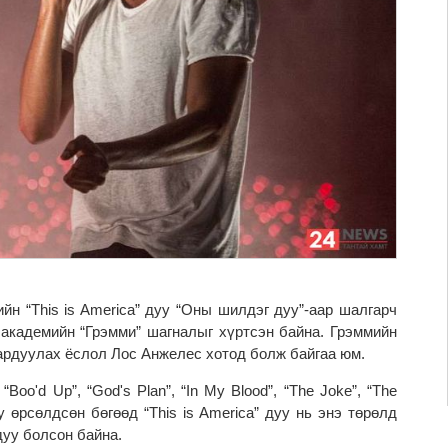
ийн “This is America” дуу “Оны шилдэг дуу”-аар шалгарч
академийн “Грэмми” шагналыг хүртсэн байна. Грэммийн
гардуулах ёслол Лос Анжелес хотод болж байгаа юм.
 “Boo'd Up”, “God's Plan”, “In My Blood”, “The Joke”, “The
дуу өрсөлдсөн бөгөөд “This is America” дуу нь энэ төрөлд
дуу болсон байна.