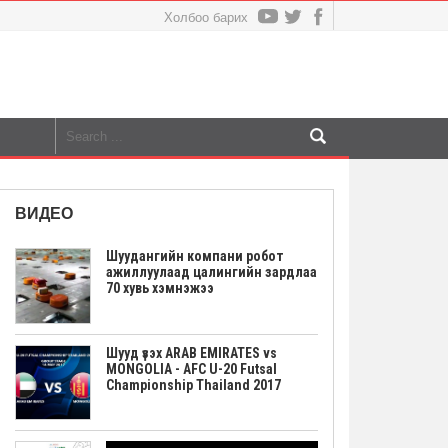
Холбоо барих
ВИДЕО
Шуудангийн компани робот
ажиллуулаад цалингийн зардлаа
70 хувь хэмнэжээ
Шууд үзэх ARAB EMIRATES vs
MONGOLIA - AFC U-20 Futsal
Championship Thailand 2017