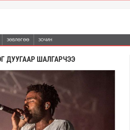
ЗӨВЛӨГӨӨ
ЗОЧИН
ДЭГ ДУУГААР ШАЛГАРЧЭЭ