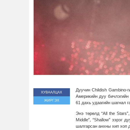
Дуучин Childish Gambino-г
ХУВААЛЦАХ
Америкийн дуу бичлэгийн 
ЖИРГЭХ
61 дахь удаагийн шагнал 
Энэ төрөлд “All the Stаrs”,
Middle”, “Shallow” зэрэг 
шалгарсан анхны хип хоп 