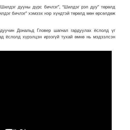
“Шилдэг дууны дүрс бичлэг”, “Шилдэг рэп дуу” төрөлд
лдэг бичлэг” хэмээх нэр хүндтэй төрөлд мөн өрсөлдөж
г дуучин Дональд Гловер шагнал гардуулах ёслолд үг
өөд ёслолд хүрэлцэн ирээгүй тухай өмнө нь мэдээлсэн