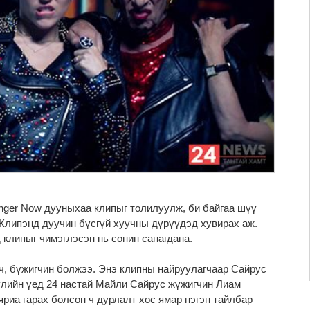
ger Now дууныхаа клипыг толилуулж, би байгаа шүү
 Клипэнд дуучин бүсгүй хуучны дүрүүдэд хувирах аж.
 клипыг чимэглэсэн нь сонин санагдана.
ч, бүжигчин болжээ. Энэ клипны найруулагчаар Сайрус
үлийн үед 24 настай Майли Сайрус жүжигчин Лиам
яриа гарах болсон ч дурлалт хос ямар нэгэн тайлбар