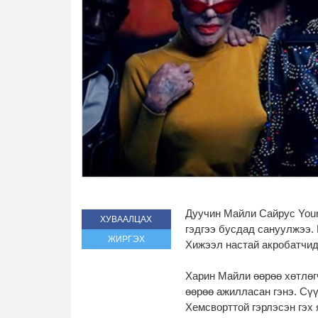
Дуучин Майли Сайрус Youn
ХУВААЛЦАХ
гэдгээ бусдад сануулжээ.
ЖИРГЭХ
Хижээл настай акробатчид
Харин Майли өөрөө хөтлөг
өөрөө ажилласан гэнэ. Сү
Хемсворттой гэрлэсэн гэх 