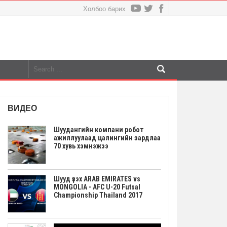
Холбоо барих
ВИДЕО
Шуудангийн компани робот
ажиллуулаад цалингийн зардлаа
70 хувь хэмнэжээ
Шууд үзэх ARAB EMIRATES vs
MONGOLIA - AFC U-20 Futsal
Championship Thailand 2017