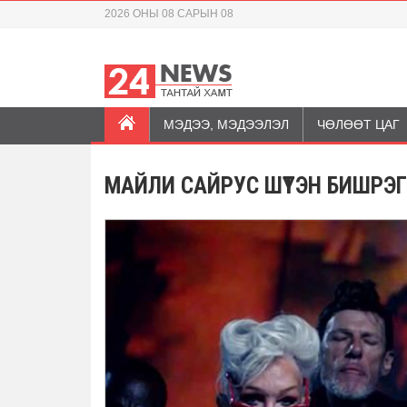
2026 ОНЫ 08 САРЫН 08
МЭДЭЭ, МЭДЭЭЛЭЛ
ЧӨЛӨӨТ ЦАГ
МАЙЛИ САЙРУС ШҮТЭН БИШРЭ