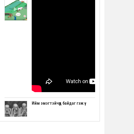
Ийм эмэгтэйчүүд байдаг гэж үү
"Авьяаслаг Шведчүүд" шоуны