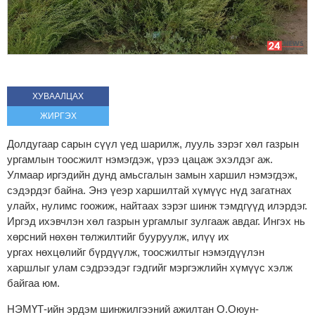
ХУВААЛЦАХ
ЖИРГЭХ
Долдугаар
сарын сүүл үед шарилж, лууль зэрэг хөл газрын
ургамлын тоосжилт нэмэгдэж, үрээ цацаж эхэлдэг аж.
Улмаар иргэдийн дунд амьсгалын замын харшил нэмэгдэж,
сэдэрдэг байна. Энэ үеэр харшилтай хүмүүс нүд загатнах
улайх, нулимс гоожиж, найтаах зэрэг шинж тэмдгүүд илэрдэг.
Иргэд ихэвчлэн хөл газрын ургамлыг зулгааж авдаг. Ингэх нь
хөрсний нөхөн төлжилтийг бууруулж, илүү их
ургах
нөхцөлийг
бүрдүүлж, тоосжилтыг нэмэгдүүлэн
харшлыг улам сэдрээдэг гэдгийг мэргэжлийн хүмүүс хэлж
байгаа юм.
НЭМҮТ-ийн
эрдэм шинжилгээний ажилтан О.Оюун-