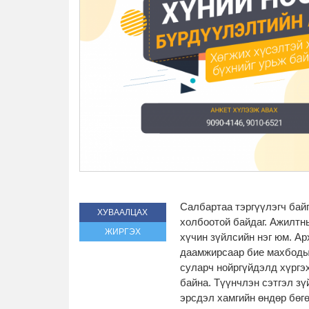
Салбартаа тэргүүлэгч бай
ХУВААЛЦАХ
холбоотой байдаг. Ажилтн
ЖИРГЭХ
хүчин зүйлсийн нэг юм. Арх
даамжирсаар бие махбоды
суларч нойргүйдэлд хүргэх
байна. Түүнчлэн сэтгэл зү
эрсдэл хамгийн өндөр бөг