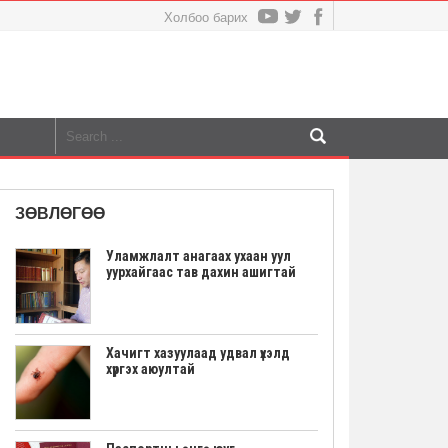
Холбоо барих
ЗӨВЛӨГӨӨ
Уламжлалт анагаах ухаан уул
уурхайгаас тав дахин ашигтай
Хачигт хазуулаад удвал үхэлд
хүргэх аюултай