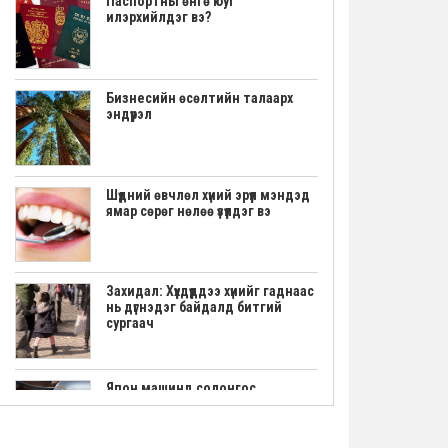
Паспортны өнгө юуг
илэрхийлдэг вэ?
Бизнесийн өсөлтийн талаарх
эндүүрэл
Шүдний өвчлөл хүний эрүүл мэндэд
ямар сөрөг нөлөө үзүүлдэг вэ
Захидал: Хүүхдүүддээ хүнийг гаднаас
нь дүгнэдэг байдалд битгий
сургаач
Япон машинд солонгос
тоормозны шингэн хийж
болохгүй