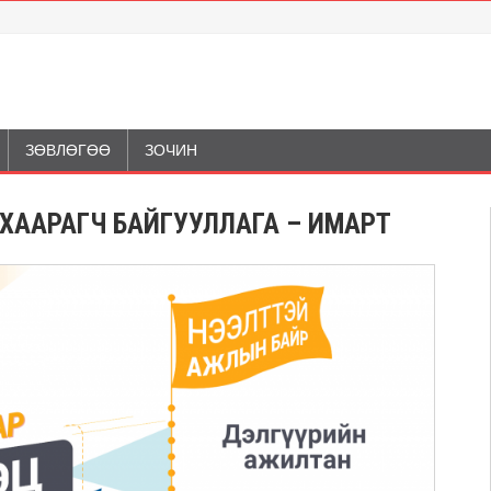
ЗӨВЛӨГӨӨ
ЗОЧИН
АНХААРАГЧ БАЙГУУЛЛАГА – ИМАРТ