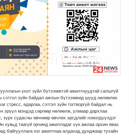
гууллагын үнэт зүйл бүтээмжтэй ажилтнуудтай салшгүй
ы сэтгэл зүйн байдал ажлын бүтээмжид шууд нөлөөлөх
аг стресс, ядаргаа, сэтгэл зүйн тогтворгүй байдал нь
н эрүүл мэндэд сөргөөр нөлөөлж, улмаар дархлаа
, зүрх судасны өвчнөөр өвчлөх эрсдлийг нэмэгдүүлдэг
йн хувьд таагүй орчинд ажилладаг хүн ажлаа орхин явах
өөд байгууллага нэг ажилтнаа алдахад дунджаар тухайн