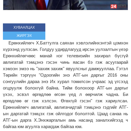
ХУВААЛЦАХ
ЖИРГЭХ
Ерөнхийлөгч Х.Баттулга саяхан хэвлэлийнхэнтэй цомхон
хүрээнд уулзсан. Голдуу удирдлагууд ирсэн уулзалтын үеэр
Ерөнхийлөгчөөс манай нэг телевизийн захирал бүсгүй
авлигатай тэмцэнэ гэсэн чинь яасан бэ гэж асуугаарай
хэмээн эмээ нь "захиж захиж" явуулсныг дамжууллаа. Гэтэл
Төрийн тэргүүн "Одоогийн энэ АТГ-ын даргыг 2016 оны
сонгуулийн дараа энэ Их хурал томилсон учраас эд үгсээд
огцруулж болохгүй байна. Тийм болохоор АТГ-ын даргыг
үхэх, эсвэл өргөдлөө өгсөн үед л өөрчилж чадна. Би
өргөдлөө өг гэж хэлсэн. Өгөхгүй гэсэн" гэж хариулсан.
Ерөнхийлөгч авлигатай, авлигачидтай тэмцэнэ гэдгийг АТГ-
ын даргатай тэмцэх гэж ойлгодог бололтой. Цаад санаа нь
АТГ-ын дарга Х.Энхжаргалын амь насанд заналхийгээд ч
байгаа юм агуулга харагдаж байгаа юм.