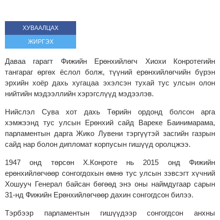
ХУВААЛЦАХ
ЖИРГЭХ
Даваа гарагт Фижийн Ерөнхийлөгч Хиохи Конротегийн
тангараг өргөх ёслол болж, түүний ерөнхийлөгчийн бүрэн
эрхийн хоёр дахь хугацаа эхэлсэн тухай тус улсын олон
нийтийн мэдээллийн хэрэгслүүд мэдээлэв.
Нийслэл Сува хот дахь Төрийн ордонд болсон арга
хэмжээнд тус улсын Ерөнхий сайд Вареке Баинимарама,
парламентын дарга Жико Лувени тэргүүтэй засгийн газрын
сайд нар болон дипломат корпусын гишүүд оролцжээ.
1947 онд төрсөн Х.Конроте нь 2015 онд Фижийн
ерөнхийлөгчөөр сонгогдохын өмнө тус улсын зэвсэгт хүчний
Хошууч Генерал байсан бөгөөд энэ оны наймдугаар сарын
31-нд Фижийн Ерөнхийлөгчөөр дахин сонгогдсон билээ.
Тэрбээр парламентын гишүүдээр сонгогдсон анхны