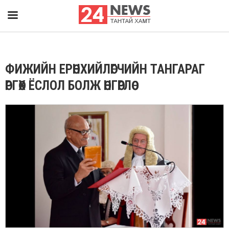
ФИЖИЙН ЕРӨНХИЙЛӨГЧИЙН ТАНГАРАГ
ӨРГӨХ ЁСЛОЛ БОЛЖ ӨНГӨРЛӨӨ