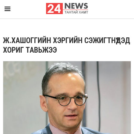
Ж.ХАШОГГИЙН ХЭРГИЙН СЭЖИГТНҮҮДЭД
ХОРИГ ТАВЬЖЭЭ