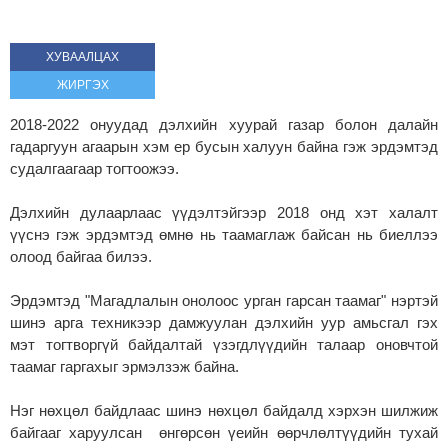
ХУВААЛЦАХ
ЖИРГЭХ
2018-2022 онуудад дэлхийн хуурай газар болон далайн
гадаргуун агаарын хэм ер бусын халуун байна гэж эрдэмтэд
судалгаагаар тогтоожээ.
Дэлхийн дулаарлаас үүдэлтэйгээр 2018 онд хэт халалт
үүснэ гэж эрдэмтэд өмнө нь таамаглаж байсан нь биеллээ
олоод байгаа билээ.
Эрдэмтэд "Магадлалын онолоос урган гарсан таамаг" нэртэй
шинэ арга техникээр дамжуулан дэлхийн уур амьсгал гэх
мэт тогтворгүй байдалтай үзэгдлүүдийн талаар оновчтой
таамаг гаргахыг эрмэлзэж байна.
Нэг нөхцөл байдлаас шинэ нөхцөл байдалд хэрхэн шилжиж
байгааг харуулсан өнгөрсөн үеийн өөрчлөлтүүдийн тухай