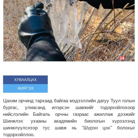
ХУВААЛЦАХ
ЖИРГЭХ
Цахим орчинд тархаад байгаа мэдээллийн дагуу Туул голын
бургас, улиасанд илэрсэн шавжийг тодорхойлохоор
нийслэлийн Байгаль орчны газраас ажиллаж дээжийг
Шинжлэх ухааны академийн биологын хүрээлэнд
шинжлүүлснээр тус шавж нь "Шүрэн цох" болохыг
тодорхойллоо.