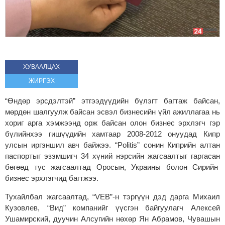
ХУВААЛЦАХ
ЖИРГЭХ
“Өндөр эрсдэлтэй” этгээдүүдийн бүлэгт багтаж байсан,
мөрдөн шалгуулж байсан эсвэл бизнесийн үйл ажиллагаа нь
хориг арга хэмжээнд орж байсан олон бизнес эрхлэгч гэр
бүлийнхээ гишүүдийн хамтаар 2008-2012 онуудад Кипр
улсын иргэншил авч байжээ. “
Politis
” сонин Киприйн алтан
паспортыг эзэмшигч 34 хүний нэрсийн жагсаалтыг гаргасан
бөгөөд тус жагсаалтад Оросын, Украины болон Сирийн
бизнес эрхлэгчид багтжээ.
Тухайлбал жагсаалтад, “VEB”-н тэргүүн дэд дарга Михаил
Кузовлев, “Вид” компанийг үүсгэн байгуулагч Алексей
Ушамирский, дуучин Алсугийн нөхөр Ян Абрамов, Чувашын