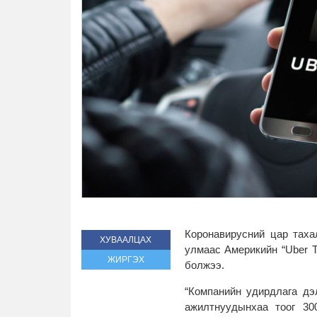
Коронавирусний цар таха
ХУВААЛЦАХ
улмаас Америкийн “Uber T
ЖИРГЭХ
болжээ.
“Компанийн удирдлага дэ
ажилтнуудынхаа тоог 300