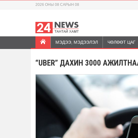
2026 ОНЫ 08 САРЫН 08
МЭДЭЭ, МЭДЭЭЛЭЛ
ЧӨЛӨӨТ ЦАГ
“UBER” ДАХИН 3000 АЖИЛТН