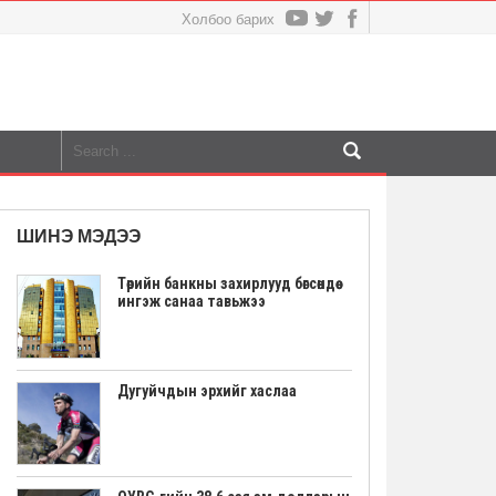
Холбоо барих
ШИНЭ МЭДЭЭ
Төрийн банкны захирлууд бөгсөндөө
ингэж санаа тавьжээ
Дугуйчдын эрхийг хаслаа