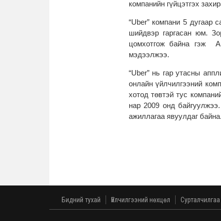
компанийн гүйцэтгэх захи
“Uber” компани 5 дугаар 
шийдвэр гаргасан юм. Зо
цомхотгож байна гэж А
мэдээлжээ.
“Uber” нь гар утасны апп
онлайн үйлчилгээний ком
хотод төвтэй тус компани
нар 2009 онд байгуулжээ.
ажиллагаа явуулдаг байна
Бидний тухай
Үйлчилгээний нөхцөл
Сурталчилгаа