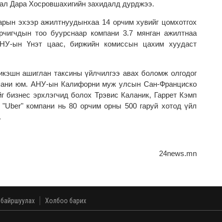
рал Дара Хосровшахигийн захидалд дурджээ.
сарын эхээр ажилтнуудынхаа 14 орчим хувийг цомхотгох
рчигчдын тоо буурснаар компани 3.7 мянган ажилтнаа
НУ-ын Үнэт цаас, биржийн комиссын цахим хуудаст
ликэшн ашиглан таксины үйлчилгээ авах боломж олгодог
пани юм. АНУ-ын Калифорни муж улсын Сан-Франциско
йг бизнес эрхлэгчид болох Трэвис Каланик, Гаррет Кэмп
 "Uber" компани нь 80 орчим орны 500 гаруй хотод үйл
.
24news.mn
 байршуулах
Холбоо барих