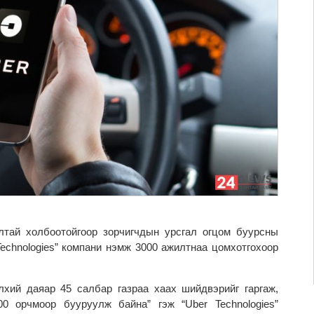
лтай холбоотойгоор зорчигчдын урсгал огцом буурсны
echnologies” компани нэмж 3000 ажилтнаа цомхотгохоор
лхий даяар 45 салбар газраа хаах шийдвэрийг гаргаж,
0 орчмоор бууруулж байна” гэж “Uber Technologies”