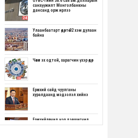
ОУВС-гийн 38.6 сая ам.долларын
санхүүжилт Монголбанкны
дансанд орж ирлээ
Улаанбаатарт өдөртөө 32 хэм дулаан
байна
Чөлөөт эх одтой, харагчин үхэр өдөр
Ерөнхий сайд чуулганы
хуралдаанд мэдээлэл хийнэ
Ерөнхийлөгчид нэр дэвшигчид
маргааш үнэмлэхээ гардана