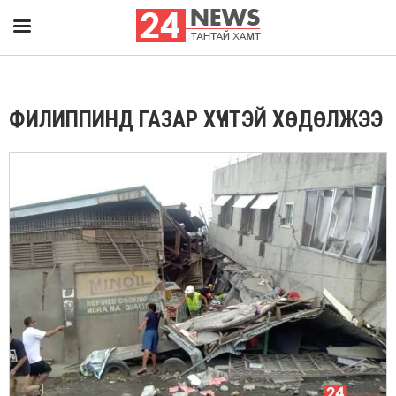
ФИЛИППИНД ГАЗАР ХҮЧТЭЙ ХӨДӨЛЖЭЭ