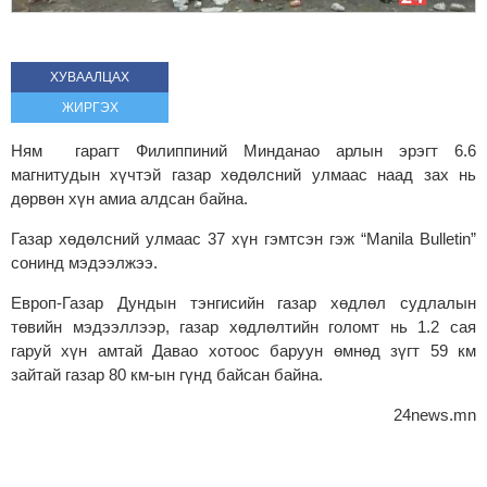
ХУВААЛЦАХ
ЖИРГЭХ
Ням гарагт Филиппиний Минданао арлын эрэгт 6.6
магнитудын хүчтэй газар хөдөлсний улмаас наад зах нь
дөрвөн хүн амиа алдсан байна.
Газар хөдөлсний улмаас 37 хүн гэмтсэн гэж “Manila Bulletin”
сонинд мэдээлжээ.
Европ-Газар Дундын тэнгисийн газар хөдлөл судлалын
төвийн мэдээллээр, газар хөдлөлтийн голомт нь 1.2 сая
гаруй хүн амтай Давао хотоос баруун өмнөд зүгт 59 км
зайтай газар 80 км-ын гүнд байсан байна.
24news.mn