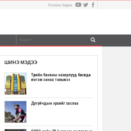
Холбоо барих
ШИНЭ МЭДЭЭ
Төрийн банкны захирлууд бөгсөндөө
ингэж санаа тавьжээ
Дугуйчдын эрхийг хаслаа