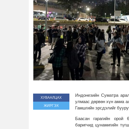
Индонезийн Суматра арал
ХУВААЛЦАХ
улмаас дөрвөн хүн амиа а
ЖИРГЭХ
Гамшгийн эрсдэлийг бууру
Баасан гарагийн орой 
баригчид цунамигийн түгш