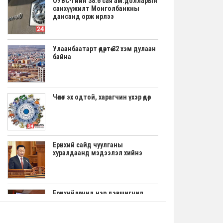
ОУВС-гийн 38.6 сая ам.долларын
санхүүжилт Монголбанкны
дансанд орж ирлээ
Улаанбаатарт өдөртөө 32 хэм дулаан
байна
Чөлөөт эх одтой, харагчин үхэр өдөр
Ерөнхий сайд чуулганы
хуралдаанд мэдээлэл хийнэ
Ерөнхийлөгчид нэр дэвшигчид
маргааш үнэмлэхээ гардана