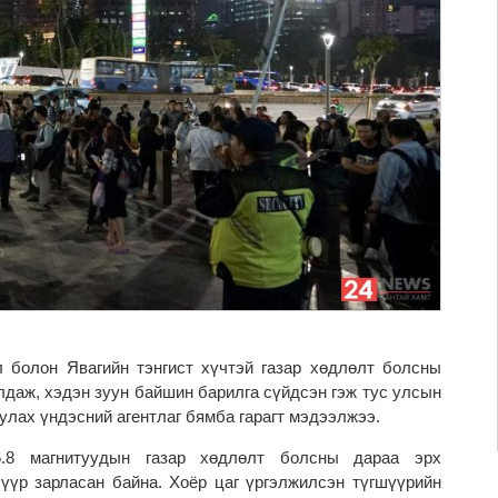
 болон Явагийн тэнгист хүчтэй газар хөдлөлт болсны
лдаж, хэдэн зуун байшин барилга сүйдсэн гэж тус улсын
улах үндэсний агентлаг бямба гарагт мэдээлжээ.
6.8 магнитуудын газар хөдлөлт болсны дараа эрх
үүр зарласан байна. Хоёр цаг үргэлжилсэн түгшүүрийн