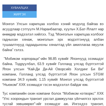
ХУВААЛЦАХ
ЖИРГЭХ
Монгол Улсын харилцаа холбоо хэний мэдэлд байгаа вэ
асуудлаар сэтгүүлч М.Наранбаатар, хуульч Х.Бат-Ялалт нар
өнөөдөр мэдээлэл хийлээ. Тэд "Монголын харилцаа холбоог
гадныхан хянаж, монголын эрх мэдэлтэнүүд албан
тушаалтнууд гадаадынхны хяналтад үйл ажиллагаа явуулж
байна" гэлээ.
"Мобиком корпораци"-ийн 98.85 хувийг Япончууд эзэмшдэг
байна. Тодруулбал, 63.9 хувийг Голланд улсад бүртгэлтэй
Япон улсын “Кай-Ди Ди-Ай Оворсийз Холдинг Би Ви”
компани, Голланд улсад бүртгэлтэй Япон улсын STGM
компани 34.9 хувийг, 1.15 хувийг Монгол улсад бүртгэлтэй
“Ньюком” ХХК эзэмшдэг гэсэн мэдээлэл байдаг юм.
Тус компанийн охин компани болох “Мобиком нэтворкс” ХХК
“Улс хоорондын транзит урсгал дамжуулах үйлчилгээ эрхлэх
тусгай зөвшөөрөл”-ийг эзэмшдэг аж. Ингэхдээ транзит,