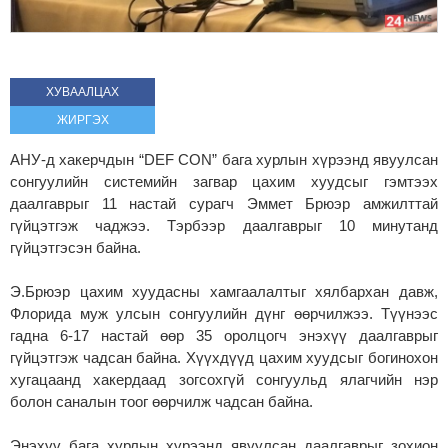
ХУВААЛЦАХ
ЖИРГЭХ
АНУ-д хакерчдын “DEF CON” бага хурлын хүрээнд явуулсан
сонгуулийн системийн загвар цахим хуудсыг гэмтээх
даалгаврыг 11 настай сурагч Эммет Брюэр амжилттай
гүйцэтгэж чаджээ. Тэрбээр даалгаврыг 10 минутанд
гүйцэтгэсэн байна.
Э.Брюэр цахим хуудасны хамгаалалтыг хялбархан давж,
Флорида муж улсын сонгуулийн дүнг өөрчилжээ. Түүнээс
гадна 6-17 настай өөр 35 оролцогч энэхүү даалгаврыг
гүйцэтгэж чадсан байна. Хүүхдүүд цахим хуудсыг богинохон
хугацаанд хакердаад зогсохгүй сонгуульд ялагчийн нэр
болон саналын тоог өөрчилж чадсан байна.
Энэхүү бага хурлын хүрээнд явуулсан даалгаврыг зохион