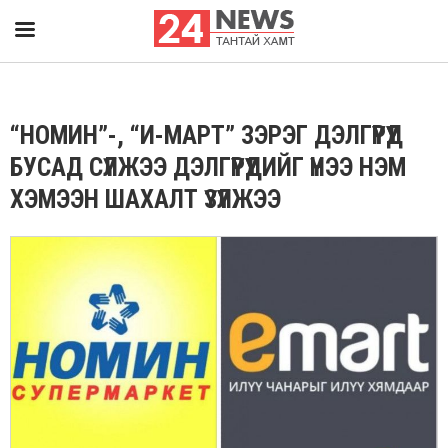
“НОМИН”-, “И-МАРТ” ЗЭРЭГ ДЭЛГҮҮРҮҮД
БУСАД СҮЛЖЭЭ ДЭЛГҮҮРҮҮДИЙГ ҮНЭЭ НЭМ
ХЭМЭЭН ШАХАЛТ ҮЗҮҮЛЖЭЭ