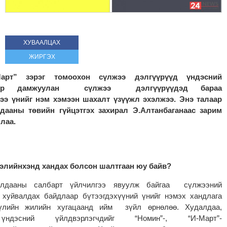
ХУВААЛЦАХ
ЖИРГЭХ
Март” зэрэг томоохон сүлжээ дэлгүүрүүд үндэсний
дээр дамжуулан сүлжээ дэлгүүрүүдэд бараа
хээ үнийг нэм хэмээн шахалт үзүүжл эхэлжээ. Энэ талаар
ааны төвийн гүйцэтгэх захирал Э.Алтанбаганаас зарим
лаа.
элийнхэнд хандах болсон шалтгаан юу байв?
алдааны салбарт үйлчилгээ явуулж байгаа сүлжээний
 хуйвалдах байдлаар бүтээгдэхүүний үнийг нэмэх хандлага
үүлийн жилийн хугацаанд ийм зүйл өрнөлөө. Худалдаа,
үндэсний үйлдвэрлэгчдийг “Номин”-, “И-Март”-