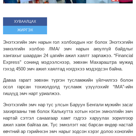
ХУВААЛЦАХ
ЖИРГЭХ
Энэтхэгийн эмч нарын гол холбоодын нэг болох Энэтхэгийн
эмнэлгийн холбоо /IMA/ эмч нарын аюулгүй байдлыг
хангахыг шаардан 24 цагийн ажил хаялт зарлажээ. “Financial
Express” сонинд мэдээлснээр, зөвхөн Махараштра мужид
гэхэд 4500 эмч ажил хаялтад нэгдэхээ мэдэгдсэн байна.
Даваа гарагт зөвхөн түргэн тусламжийн үйлчилгээ болон
осол гарсан тохиолдолд тусламж үзүүлэхийг “IMA”-ийн
гишүүд эмч нарт уриалжээ.
Энэтхэгийн эмч нар тус улсын Баруун Бенгали мужийн засаг
захиргааны төв болох Калькутта хотын нэгэн эмнэлгийн эмч
нартай сэтгэл санаагаар хамт гэдгээ харуулах зорилгоор
ажил хаяж байгаа аж. Тус эмнэлэгт нас барсан өндөр настай
өвчтний ар гэрийнхэн эмч нарыг зодсон хэрэг долоо хоногийн