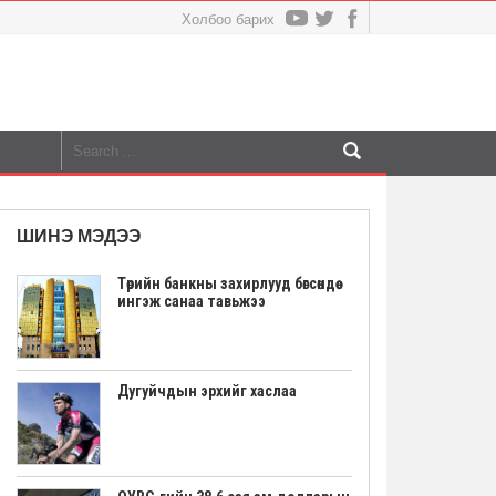
Холбоо барих
ШИНЭ МЭДЭЭ
Төрийн банкны захирлууд бөгсөндөө
ингэж санаа тавьжээ
Дугуйчдын эрхийг хаслаа