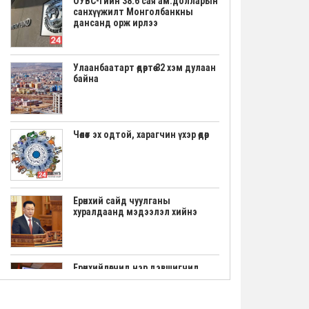
ОУВС-гийн 38.6 сая ам.долларын
санхүүжилт Монголбанкны
дансанд орж ирлээ
Улаанбаатарт өдөртөө 32 хэм дулаан
байна
Чөлөөт эх одтой, харагчин үхэр өдөр
Ерөнхий сайд чуулганы
хуралдаанд мэдээлэл хийнэ
Ерөнхийлөгчид нэр дэвшигчид
маргааш үнэмлэхээ гардана