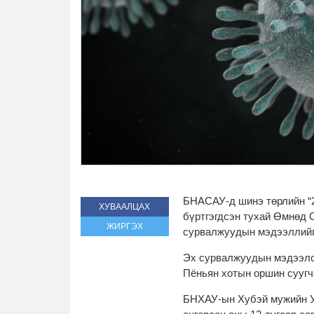
БНАСАУ-д шинэ төрлийн “
ХУВААЛЦАХ
бүртгэгдсэн тухай Өмнөд 
ЖИРГЭХ
сурвалжуудын мэдээллийг
Эх сурвалжуудын мэдээлсн
Пёньян хотын оршин суугч
БНХАУ-ын Хубэй мужийн У