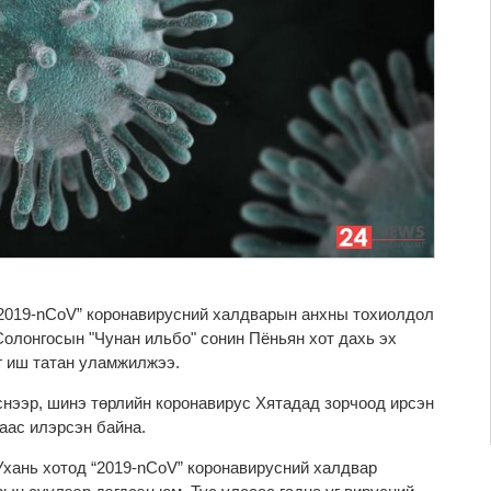
2019-nCoV” коронавирусний халдварын анхны тохиолдол
Солонгосын "Чунан ильбо" сонин Пёньян хот дахь эх
 иш татан уламжилжээ.
ээр, шинэ төрлийн коронавирус Хятадад зорчоод ирсэн
аас илэрсэн байна.
хань хотод “2019-nCoV” коронавирусний халдвар