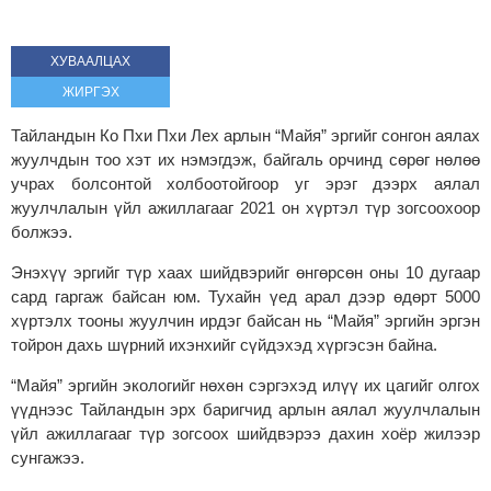
ХУВААЛЦАХ
ЖИРГЭХ
Тайландын Ко Пхи Пхи Лех арлын “Майя” эргийг сонгон аялах
жуулчдын тоо хэт их нэмэгдэж, байгаль орчинд сөрөг нөлөө
учрах болсонтой холбоотойгоор уг эрэг дээрх аялал
жуулчлалын үйл ажиллагааг 2021 он хүртэл түр зогсоохоор
болжээ.
Энэхүү эргийг түр хаах шийдвэрийг өнгөрсөн оны 10 дугаар
сард гаргаж байсан юм. Тухайн үед арал дээр өдөрт 5000
хүртэлх тооны жуулчин ирдэг байсан нь “Майя” эргийн эргэн
тойрон дахь шүрний ихэнхийг сүйдэхэд хүргэсэн байна.
“Майя” эргийн экологийг нөхөн сэргэхэд илүү их цагийг олгох
үүднээс Тайландын эрх баригчид арлын аялал жуулчлалын
үйл ажиллагааг түр зогсоох шийдвэрээ дахин хоёр жилээр
сунгажээ.