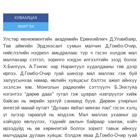
ХУВААЛЦАХ
ЖИРГЭХ
Улстөр менежментийн академийн Ерөнхийлөгч Д.Уламбаяр,
Төв аймгийн Эрдэнэсант сумын малчин Д.Гомбо-Очир,
нийслэлийн нэгдмэл амьдралаас түр ч гэсэн холдож мал
маллахаар сэтгэл, зорилго нэгдэн илгээлтийн эзэд болох
Х.Билгүүн, А.Тэнгис нар Нарантуул худалдааны төв дээр
ирлээ. Д.Гомбо-Очир гуай шинээр мал маллах гэж буй
залуусынхаа намар, өвлийн хувцасыг бэлтэх ажил ийнхүү
эхэлсэн юм. Монголын радиогийн сэттгүүлч Б.Энхтуяа
нэгэнтээ “дөрөө даах” гутал гэж цуврал нэвтрүүлэг хийж
байсан нь өөрийн эрхгүй санаанд буув. Дөрвөн улирлын
өнгөтэй манай нутагт “Дулаан явбал мянган лан” гэсэн хэлц
үг зүгээр гараагүй нь мэдээж. Мал маллах ухааныг үр
хойчдоо өвлүүлэх, тэднийг ажлын байраар хангаж, хойч
ирээдүйд нь өв хөрөнгөтэй болгох зорилт тавьж ийнхүү
малчдадаа дулаан хувцас бэлдэж яваа Д.Гомбо-Очир гуай