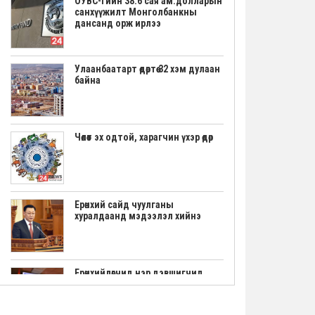
ОУВС-гийн 38.6 сая ам.долларын
санхүүжилт Монголбанкны
дансанд орж ирлээ
Улаанбаатарт өдөртөө 32 хэм дулаан
байна
Чөлөөт эх одтой, харагчин үхэр өдөр
Ерөнхий сайд чуулганы
хуралдаанд мэдээлэл хийнэ
Ерөнхийлөгчид нэр дэвшигчид
маргааш үнэмлэхээ гардана