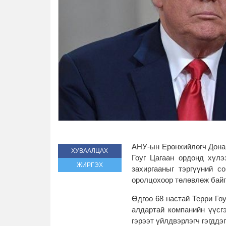
АНУ-ын Ерөнхийлөгч Донал
ХУВААЛЦАХ
Гоуг Цагаан ордонд хүлэ
ЖИРГЭХ
захиргааныг тэргүүний с
оролцохоор төлөвлөж бай
Өдгөө 68 настай Терри Гоу
алдартай компанийн үүсг
гэрээт үйлдвэрлэгч гэгддэ