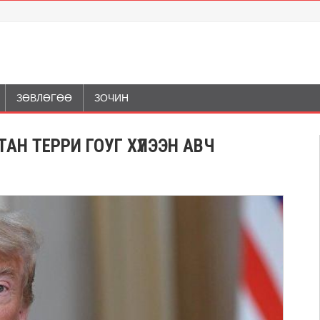
ЗӨВЛӨГӨӨ
ЗОЧИН
АН ТЕРРИ ГОУГ ХҮЛЭЭН АВЧ