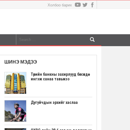
Холбоо барих
ШИНЭ МЭДЭЭ
Төрийн банкны захирлууд бөгсөндөө
ингэж санаа тавьжээ
Дугуйчдын эрхийг хаслаа