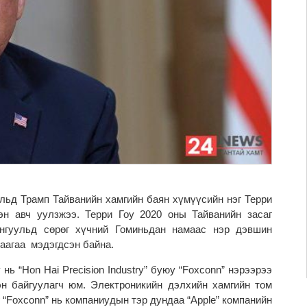
ьд Трамп Тайванийн хамгийн баян хүмүүсийн нэг Терри
эн авч уулзжээ. Терри Гоу 2020 оны Тайванийн засаг
онгуульд сөрөг хүчний Гоминьдан намаас нэр дэвшин
гаагаа мэдэгдсэн байна.
 нь “Hon Hai Precision Industry” буюу “Foxconn” нэрээрээ
эн байгуулагч юм. Электроникийн дэлхийн хамгийн том
г “Foxconn” нь компаниудын тэр дундаа “Apple” компанийн