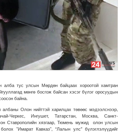
 алба тус улсын Мөрдөн байцаах хороотой хамтран
йгууллагад мөнгө босгож байсан хэсэг бүлэг оросуудын
соосон байна.
 албаны Олон нийттэй харилцах төвөөс мэдээлснээр,
ачай-Черкес, Ингушет, Татарстан, Москва, Санкт-
лон Ставрополийн хязгаар, Тюмень мужид олон улсын
 болох "Имарат Кавказ", “Лалын улс” бүлэглэлүүдийг