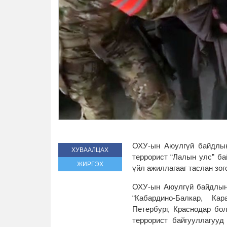
ОХУ-ын Аюулгүй байдлын
ХУВААЛЦАХ
террорист “Лалын улс” ба
ЖИРГЭХ
үйл ажиллагааг таслан зог
ОХУ-ын Аюулгүй байдлын
“Кабардино-Балкар, Кар
Петербург, Краснодар бо
террорист байгууллагууд