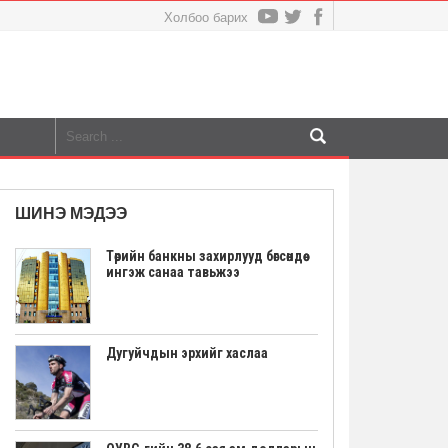
Холбоо барих
ШИНЭ МЭДЭЭ
Төрийн банкны захирлууд бөгсөндөө
ингэж санаа тавьжээ
Дугуйчдын эрхийг хаслаа