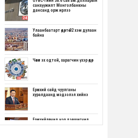
ОУВС-гийн 38.6 сая ам.долларын
санхүүжилт Монголбанкны
дансанд орж ирлээ
Улаанбаатарт өдөртөө 32 хэм дулаан
байна
Чөлөөт эх одтой, харагчин үхэр өдөр
Ерөнхий сайд чуулганы
хуралдаанд мэдээлэл хийнэ
Ерөнхийлөгчид нэр дэвшигчид
маргааш үнэмлэхээ гардана