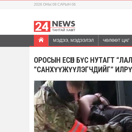
2026 ОНЫ 08 САРЫН 06
МЭДЭЭ, МЭДЭЭЛЭЛ
ЧӨЛӨӨТ ЦАГ
ОРОСЫН ЕСӨН БҮС НУТАГТ “ЛА
“САНХҮҮЖҮҮЛЭГЧДИЙГ” ИЛР