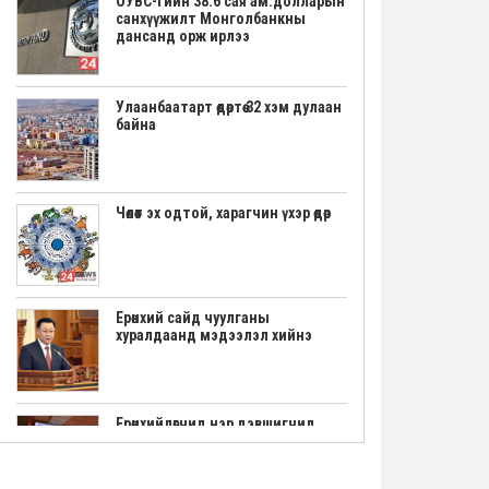
ОУВС-гийн 38.6 сая ам.долларын
санхүүжилт Монголбанкны
дансанд орж ирлээ
Улаанбаатарт өдөртөө 32 хэм дулаан
байна
Чөлөөт эх одтой, харагчин үхэр өдөр
Ерөнхий сайд чуулганы
хуралдаанд мэдээлэл хийнэ
Ерөнхийлөгчид нэр дэвшигчид
маргааш үнэмлэхээ гардана