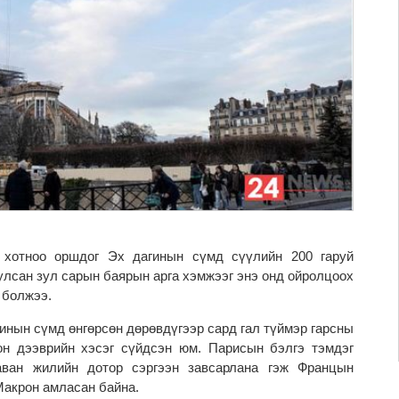
хотноо оршдог Эх дагинын сүмд сүүлийн 200 гаруй
улсан зул сарын баярын арга хэмжээг энэ онд ойролцоох
 болжээ.
инын сүмд өнгөрсөн дөрөвдүгээр сард гал түймэр гарсны
н дээврийн хэсэг сүйдсэн юм. Парисын бэлгэ тэмдэг
аван жилийн дотор сэргээн завсарлана гэж Францын
акрон амласан байна.