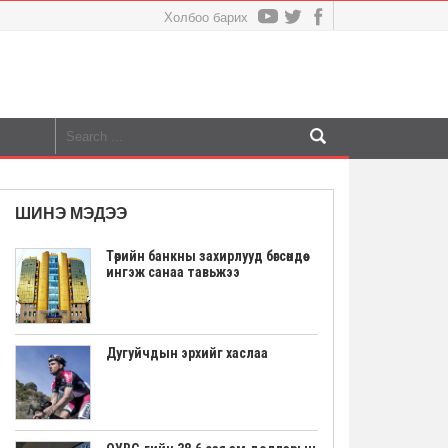
Холбоо барих
ШИНЭ МЭДЭЭ
Төрийн банкны захирлууд бөгсөндөө
ингэж санаа тавьжээ
Дугуйчдын эрхийг хаслаа