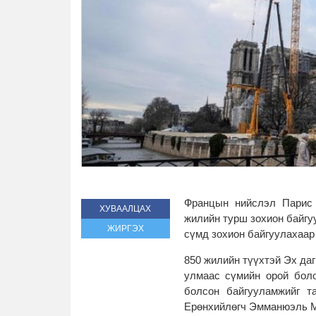
Францын нийслэл Парис 
ХУВААЛЦАХ
жилийн турш зохион байгу
ЖИРГЭХ
сүмд зохион байгуулахаар
850 жилийн түүхтэй Эх даг
улмаас сүмийн орой боло
болсон байгууламжийг т
Ерөнхийлөгч Эмманюэль М