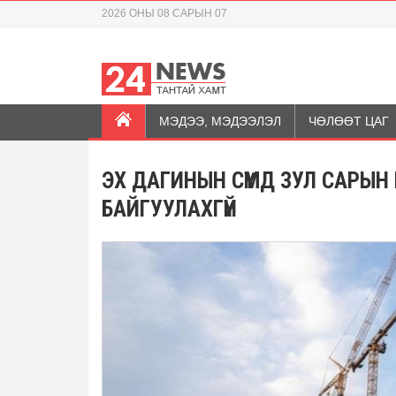
2026 ОНЫ 08 САРЫН 07
МЭДЭЭ, МЭДЭЭЛЭЛ
ЧӨЛӨӨТ ЦАГ
ЭХ ДАГИНЫН СҮМД ЗУЛ САРЫН
БАЙГУУЛАХГҮЙ