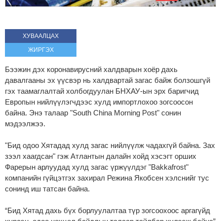
ХУВААЛЦАХ
ЖИРГЭХ
Бээжин дэх коронавирусний халдварын хоёр дахь
давалгааны эх үүсвэр нь халдвартай загас байж болзошгүй
гэх таамаглалтай холбогдуулан БНХАУ-ын эрх баригчид
Европын нийлүүлэгчдээс хулд импортлохоо зогсоосон
байна. Энэ талаар "South China Morning Post" сонин
мэдээлжээ.
"Бид одоо Хятадад хулд загас нийлүүлж чадахгүй байна. Зах
зээл хаагдсан" гэж Атлантын далайн хойд хэсэгт орших
Фарерын арлуудад хулд загас үржүүлдэг "Bakkafrost"
компанийн гүйцэтгэх захирал Режина Якобсен хэлснийг тус
сонинд иш татсан байна.
“Бид Хятад дахь бүх борлуулалтаа түр зогсоохоос аргагүйд