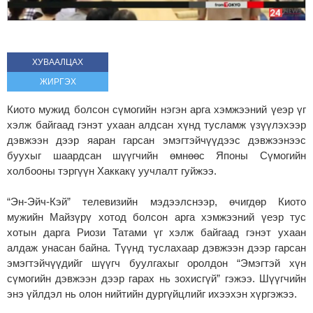
ХУВААЛЦАХ
ЖИРГЭХ
Киото мужид болсон сүмогийн нэгэн арга хэмжээний үеэр үг
хэлж байгаад гэнэт ухаан алдсан хүнд тусламж үзүүлэхээр
дэвжээн дээр яаран гарсан эмэгтэйчүүдээс дэвжээнээс
буухыг шаардсан шүүгчийн өмнөөс Японы Сүмогийн
холбооны тэргүүн Хаккакү уучлалт гуйжээ.
“Эн-Эйч-Кэй” телевизийн мэдээлснээр, өчигдөр Киото
мужийн Майзүрү хотод болсон арга хэмжээний үеэр тус
хотын дарга Риози Татами үг хэлж байгаад гэнэт ухаан
алдаж унасан байна. Түүнд туслахаар дэвжээн дээр гарсан
эмэгтэйчүүдийг шүүгч буулгахыг оролдон “Эмэгтэй хүн
сүмогийн дэвжээн дээр гарах нь зохисгүй” гэжээ. Шүүгчийн
энэ үйлдэл нь олон нийтийн дургүйцлийг ихээхэн хүргэжээ.