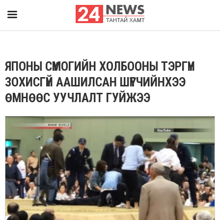
ЯПОНЫ СҮМОГИЙН ХОЛБООНЫ ТЭРГҮҮН
ЗОХИСГҮЙ ААШИЛСАН ШҮҮГЧИЙНХЭЭ
ӨМНӨӨС УУЧЛАЛТ ГУЙЖЭЭ