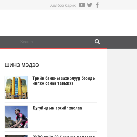
Холбоо барих
ШИНЭ МЭДЭЭ
Төрийн банкны захирлууд бөгсөндөө
ингэж санаа тавьжээ
Дугуйчдын эрхийг хаслаа