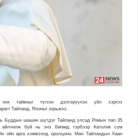
энх тайвныг түгээн дэлгэрүүлэх үйл хэргээ
арагт Тайланд, Японыг зорьжээ.
нь Буддын шашин шүтдэг Тайланд улсад Ромын пап 35
 айлчилж буй нь энэ бөгөөд тэрбээр Католик сүм
йн ойн арга хэмжээнд оролцоно. Мөн Тайландын Хаан