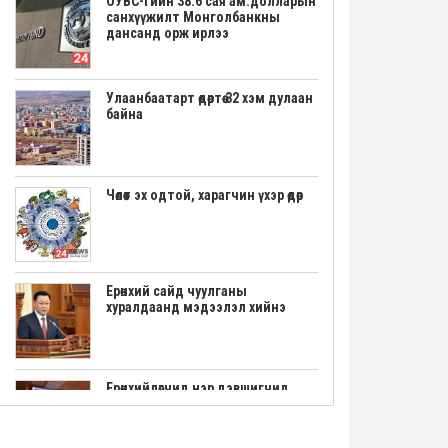
ОУВС-гийн 38.6 сая ам.долларын
санхүүжилт Монголбанкны
дансанд орж ирлээ
Улаанбаатарт өдөртөө 32 хэм дулаан
байна
Чөлөөт эх одтой, харагчин үхэр өдөр
Ерөнхий сайд чуулганы
хуралдаанд мэдээлэл хийнэ
Ерөнхийлөгчид нэр дэвшигчид
маргааш үнэмлэхээ гардана