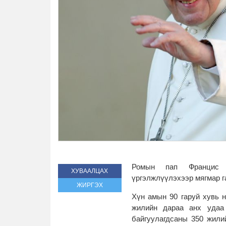
Ромын пап Францис 
ХУВААЛЦАХ
үргэлжлүүлэхээр мягмар г
ЖИРГЭХ
Хүн амын 90 гаруй хувь 
жилийн дараа анх удаа
байгуулагдсаны 350 жили