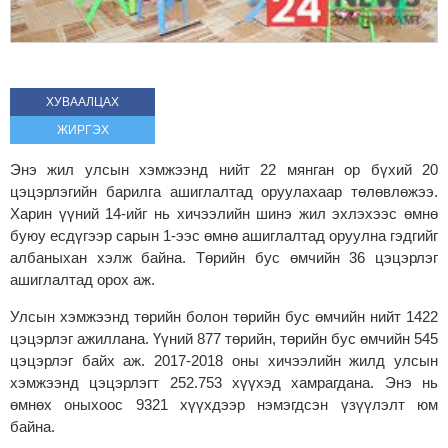
ХУВААЛЦАХ
ЖИРГЭХ
Энэ жил улсын хэмжээнд нийт 22 мянган ор бүхий 20
цэцэрлэгийн барилга ашиглалтад оруулахаар төлөвлөжээ.
Харин үүний 14-ийг нь хичээлийн шинэ жил эхлэхээс өмнө
буюу есдүгээр сарын 1-ээс өмнө ашиглалтад оруулна гэдгийг
албаныхан хэлж байна. Төрийн бус өмчийн 36 цэцэрлэг
ашиглалтад орох аж.
Улсын хэмжээнд төрийн болон төрийн бус өмчийн нийт 1422
цэцэрлэг ажиллана. Үүний 877 төрийн, төрийн бус өмчийн 545
цэцэрлэг байх аж. 2017-2018 оны хичээлийн жилд улсын
хэмжээнд цэцэрлэгт 252.753 хүүхэд хамрагдана. Энэ нь
өмнөх оныхоос 9321 хүүхдээр нэмэгдсэн үзүүлэлт юм
байна.