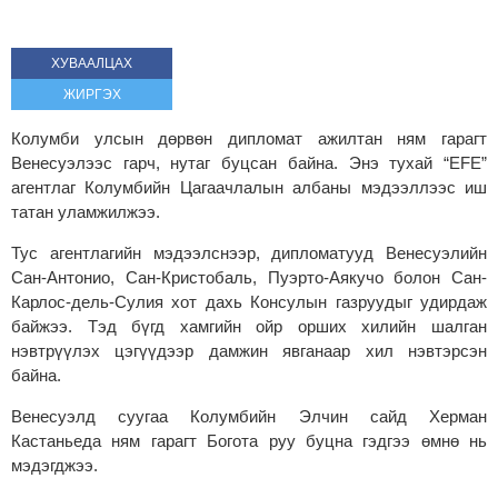
ХУВААЛЦАХ
ЖИРГЭХ
Колумби улсын дөрвөн дипломат ажилтан ням гарагт
Венесуэлээс гарч, нутаг буцсан байна. Энэ тухай “EFE”
агентлаг Колумбийн Цагаачлалын албаны мэдээллээс иш
татан уламжилжээ.
Тус агентлагийн мэдээлснээр, дипломатууд Венесуэлийн
Сан-Антонио, Сан-Кристобаль, Пуэрто-Аякучо болон Сан-
Карлос-дель-Сулия хот дахь Консулын газруудыг удирдаж
байжээ. Тэд бүгд хамгийн ойр орших хилийн шалган
нэвтрүүлэх цэгүүдээр дамжин явганаар хил нэвтэрсэн
байна.
Венесуэлд суугаа Колумбийн Элчин сайд Херман
Кастаньеда ням гарагт Богота руу буцна гэдгээ өмнө нь
мэдэгджээ.