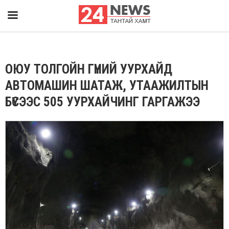
ОЮУ ТОЛГОЙН ГҮНИЙ УУРХАЙД
АВТОМАШИН ШАТАЖ, УТААЖИЛТЫН
БҮСЭЭС 505 УУРХАЙЧИНГ ГАРГАЖЭЭ