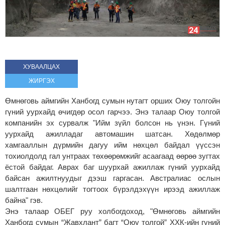
ХУВААЛЦАХ
ЖИРГЭХ
Өмнөговь аймгийн Ханбогд сумын нутагт орших Оюу толгойн
гүний уурхайд өчигдөр осол гарчээ. Энэ талаар Оюу толгой
компанийн эх сурвалж "Ийм зүйл болсон нь үнэн. Гүний
уурхайд ажилладаг автомашин шатсан. Хөдөлмөр
хамгааллын дүрмийн дагуу ийм нөхцөл байдал үүссэн
тохиолдолд гал унтраах төхөөрөмжийг асаагаад өөрөө зугтах
ёстой байдаг. Аврах баг шуурхай ажиллаж гүний уурхайд
байсан ажилтнуудыг дээш гаргасан. Австралиас ослын
шалтгаан нөхцөлийг тогтоох бүрэлдэхүүн ирээд ажиллаж
байна" гэв.
Энэ талаар ОБЕГ руу холбогдоход, "Өмнөговь аймгийн
Ханбогд сумын “Жавхлант” багт “Оюу толгой” ХХК-ийн гүний