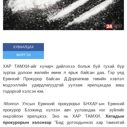
ХУВААЛЦАХ
ЖИРГЭХ
ХАР ТАМХИ-ийг хүчирч дийлэхээ больж буй тухай бүр
зургаа долоон жилийн өмнө л ярьж байсан даа. Тэр үед
Ерөнхий Прокурор байсан Д.Дорлигжав төвийн хэвлэл
мэдээллийн удирдлагуудтай уулзаж ярилцахдаа маш
тодорхой хэлсэн юм.
-Монгол Улсын Ерөнхий прокурорыг БНХАУ-ын Ерөнхий
прокурор Бээжинд хүлээн авч уулзахдаа нэг зүйлийг
онцгойлон ярилцжээ. Энэ нь ХАР ТАМХИ.
Хятадын
прокурорын хэлснээр
"Бид дотоодынхоо хар тамхитай