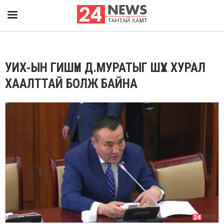
УИХ-ЫН ГИШҮҮН Д.МУРАТЫГ ШҮҮХ ХУРАЛ
ХААЛТТАЙ БОЛЖ БАЙНА