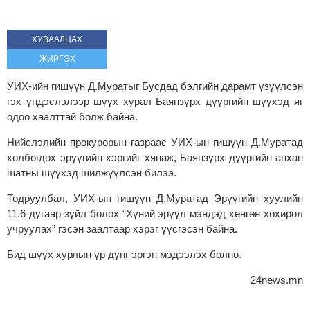
ХУВААЛЦАХ
ЖИРГЭХ
УИХ-ийн гишүүн Д.Муратыг Бусдад бэлгийн дарамт үзүүлсэн
гэх үндэслэлээр шүүх хурал Баянзүрх дүүргийн шүүхэд яг
одоо хаалттай болж байна.
Нийслэлийн прокурорын газраас УИХ-ын гишүүн Д.Муратад
холбогдох эрүүгийн хэргийг хянаж, Баянзүрх дүүргийн анхан
шатны шүүхэд шилжүүлсэн билээ.
Тодруулбал, УИХ-ын гишүүн Д.Муратад Эрүүгийн хуулийн
11.6 дугаар зүйл болох “Хүний эрүүл мэндэд хөнгөн хохирол
учруулах” гэсэн заалтаар хэрэг үүсгэсэн байна.
Бид шүүх хурлын үр дүнг эргэн мэдээлэх болно.
24news.mn