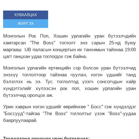
ХУВААЛЦАХ
ЖИРГЭХ
Монголын Рок Поп, Хошин урлагийн уран бүтээлчдийн
хамтарсан "The Boss” тоглолт энэ сарын 25-нд буюу
маргааш UВ паласын концертын их танхимын тайзнаа 19:00
цагт ганцхан удаа тоглогдох гэж байна.
Монголын урлагийн ертөнцийн сор болсон уран бүтээлчид
энэхүү тоглолтоор тайзнаа чуулан, нэгэн үдшийг танд
бэлэглэх нь ээ. Тус тоглолтод үзэгч сонсогчдын хайр
хүндэтгэлийг хүлээсэн рок поп, хошин урлагийн уран
бүтээлчид оролцох аж.
Урин хаврын нэгэн үдшийг өөрийнхөө ” Босс” гэж хүндэлдэг
"Боссууд”-тайгаа "The Boss” тоглолтыг үзэж "Boss”-уудаа
баярлуулаарай.
Тоглолтонд оролцох уран бүтээлчид: