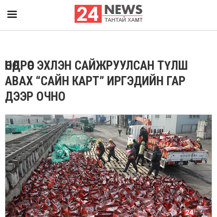
ӨНӨӨДРӨӨС ЭХЛЭН САЙЖРУУЛСАН ТҮЛШ
АВАХ “САЙН КАРТ” ИРГЭДИЙН ГАР
ДЭЭР ОЧНО