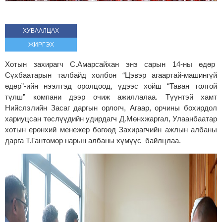
ХУВААЛЦАХ
ЖИРГЭХ
Хотын захирагч С.Амарсайхан энэ сарын 14-ны өдөр
Сүхбаатарын талбайд холбон “Цэвэр агаартай-машингүй
өдөр”-ийн нээлтэд оролцоод, үдээс хойш “Таван толгой
түлш” компани дээр очиж ажиллалаа. Түүнтэй хамт
Нийслэлийн Засаг даргын орлогч, Агаар, орчины бохирдол
хариуцсан төслүүдийн удирдагч Д.Мөнхжаргал, Улаанбаатар
хотын ерөнхий менежер бөгөөд Захирагчийн ажлын албаны
дарга Т.Гантөмөр нарын албаны хүмүүс байлцлаа.